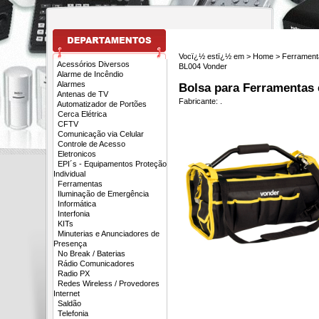
Vocï¿½ estï¿½ em >
Home
>
Ferrament
Acessórios Diversos
BL004 Vonder
Alarme de Incêndio
Alarmes
Bolsa para Ferramentas
Antenas de TV
Fabricante:
.
Automatizador de Portões
Cerca Elétrica
CFTV
Comunicação via Celular
Controle de Acesso
Eletronicos
EPI´s - Equipamentos Proteção
Individual
Ferramentas
Iluminação de Emergência
Informática
Interfonia
KITs
Minuterias e Anunciadores de
Presença
No Break / Baterias
Rádio Comunicadores
Radio PX
Redes Wireless / Provedores
Internet
Saldão
Telefonia