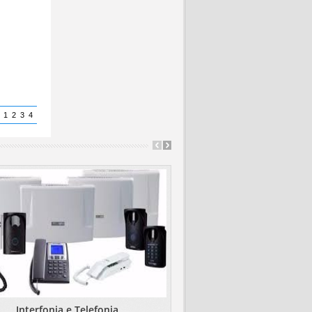
:
1
2
3
4
Interfonia e Telefonia
Cerca Elétrica