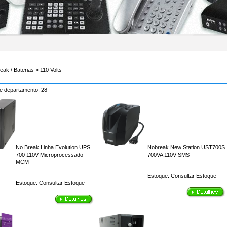
ak / Baterias » 110 Volts
te departamento:
28
No Break Linha Evolution UPS
Nobreak New Station UST700S
700 110V Microprocessado
700VA 110V SMS
MCM
Estoque:
Consultar Estoque
Estoque:
Consultar Estoque