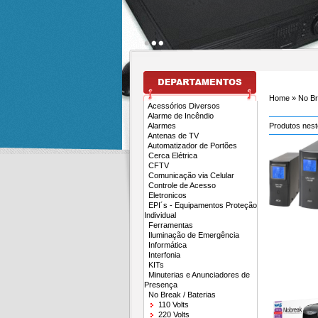
Home
» No Bre
Acessórios Diversos
Alarme de Incêndio
Alarmes
Produtos nes
Antenas de TV
Automatizador de Portões
Cerca Elétrica
CFTV
Comunicação via Celular
Controle de Acesso
Eletronicos
EPI´s - Equipamentos Proteção
Individual
Ferramentas
Iluminação de Emergência
Informática
Interfonia
KITs
Minuterias e Anunciadores de
Presença
No Break / Baterias
110 Volts
220 Volts