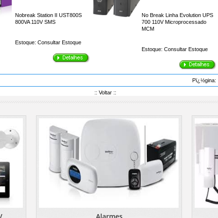
Nobreak Station II UST800S
No Break Linha Evolution UPS
800VA 110V SMS
700 110V Microprocessado
MCM
Estoque:
Consultar Estoque
Estoque:
Consultar Estoque
Pï¿½gina
::
Voltar
::
V
Alarmes