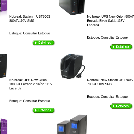
Nobreak Station II UST800S
No break UPS New Orion 800V
800VA 110V SMS
Entrada Bivolt Saída 115V
Lacerda
Estoque:
Consultar Estoque
Estoque:
Consultar Estoque
No break UPS New Orion
Nobreak New Station UST700S
1000VA Entrada e Saída 115V
700VA 110V SMS
Lacerda
Estoque:
Consultar Estoque
Estoque:
Consultar Estoque