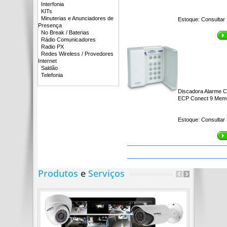
Interfonia
KITs
Minuterias e Anunciadores de
Estoque:
Consultar
Presença
No Break / Baterias
Rádio Comunicadores
Radio PX
Redes Wireless / Provedores
Internet
Saldão
Telefonia
Discadora Alarme Ce
ECP Conect 9 Mem
Estoque:
Consultar
Produtos
e
Serviços