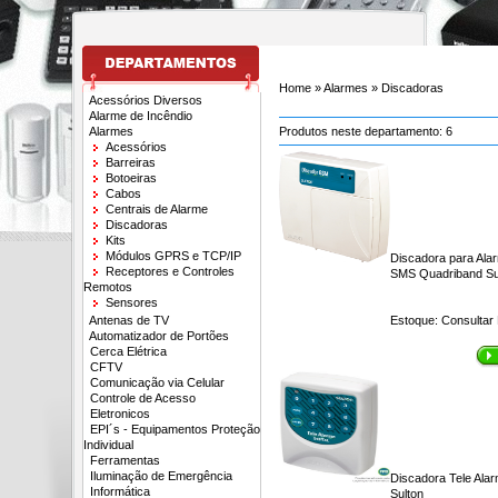
Home
» Alarmes » Discadoras
Acessórios Diversos
Alarme de Incêndio
Alarmes
Produtos neste departamento:
6
Acessórios
Barreiras
Botoeiras
Cabos
Centrais de Alarme
Discadoras
Kits
Módulos GPRS e TCP/IP
Discadora para Ala
Receptores e Controles
SMS Quadriband Su
Remotos
Sensores
Antenas de TV
Estoque:
Consultar
Automatizador de Portões
Cerca Elétrica
CFTV
Comunicação via Celular
Controle de Acesso
Eletronicos
EPI´s - Equipamentos Proteção
Individual
Ferramentas
Iluminação de Emergência
Discadora Tele Alar
Informática
Sulton