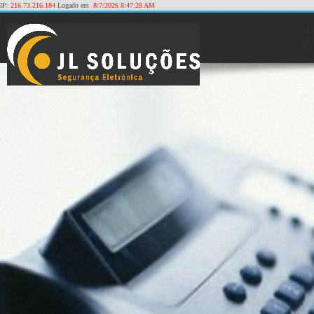
IP:
216.73.216.184
Logado em
8/7/2026 8:47:28 AM